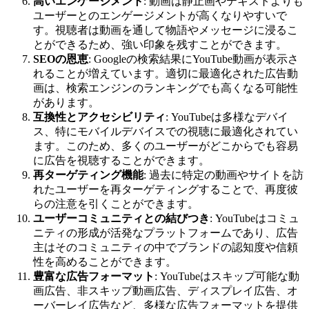
高いエンゲージメント
: 動画は静止画やテキストよりも
ユーザーとのエンゲージメントが高くなりやすいで
す。視聴者は動画を通して物語やメッセージに浸るこ
とができるため、強い印象を残すことができます。
SEOの恩恵
: Googleの検索結果にYouTube動画が表示さ
れることが増えています。適切に最適化された広告動
画は、検索エンジンのランキングでも高くなる可能性
があります。
互換性とアクセシビリティ
: YouTubeは多様なデバイ
ス、特にモバイルデバイスでの視聴に最適化されてい
ます。このため、多くのユーザーがどこからでも容易
に広告を視聴することができます。
再ターゲティング機能
: 過去に特定の動画やサイトを訪
れたユーザーを再ターゲティングすることで、再度彼
らの注意を引くことができます。
ユーザーコミュニティとの結びつき
: YouTubeはコミュ
ニティの形成が活発なプラットフォームであり、広告
主はそのコミュニティの中でブランドの認知度や信頼
性を高めることができます。
豊富な広告フォーマット
: YouTubeはスキップ可能な動
画広告、非スキップ動画広告、ディスプレイ広告、オ
ーバーレイ広告など、多様な広告フォーマットを提供